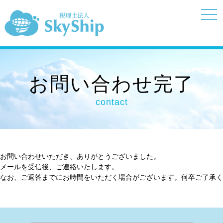
t
o
g
g
l
e
n
a
v
お問い合わせ完了
i
g
a
contact
t
i
o
n
お問い合わせいただき、ありがとうございました。
メールを受信後、ご連絡いたします。
なお、ご返答までにお時間をいただく場合がございます。何卒ご了承く